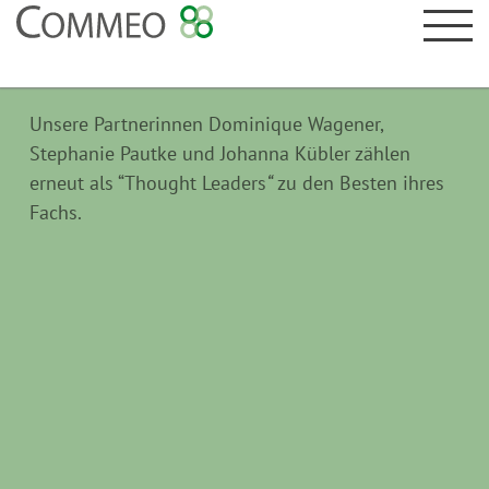
Unsere Partnerinnen Dominique Wagener,
Stephanie Pautke und Johanna Kübler zählen
erneut als “Thought Leaders
“
zu den Besten ihres
Fachs.