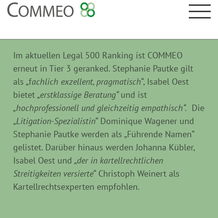
Im aktuellen Legal 500 Ranking ist COMMEO
erneut in Tier 3 geranked. Stephanie Pautke gilt
als „f
achlich exzellent, pragmatisch
“, Isabel Oest
bietet „
erstklassige Beratung“
und ist
„hochprofessionell und gleichzeitig empathisch“.
Die
„
Litigation-Spezialistin
“ Dominique Wagener und
Stephanie Pautke werden als „Führende Namen“
gelistet. Darüber hinaus werden Johanna Kübler,
Isabel Oest und „
der in kartellrechtlichen
Streitigkeiten versierte
“ Christoph Weinert als
Kartellrechtsexperten empfohlen.