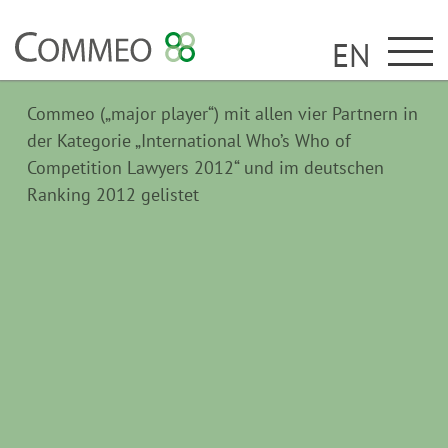
EN
Commeo („major player“) mit allen vier Partnern in
der Kategorie „International Who’s Who of
Competition Lawyers 2012“ und im deutschen
Ranking 2012 gelistet