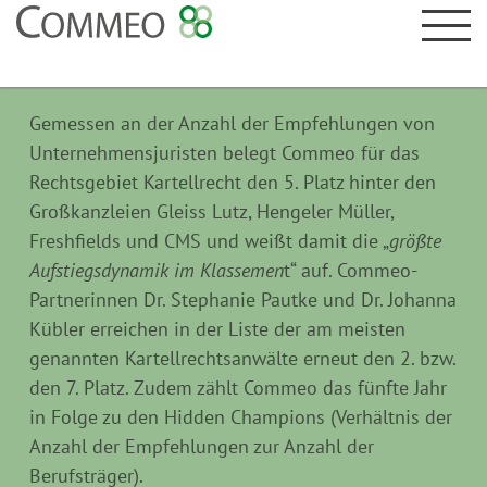
Gemessen an der Anzahl der Empfehlungen von
Unternehmensjuristen belegt Commeo für das
Rechtsgebiet Kartellrecht den 5. Platz hinter den
Großkanzleien Gleiss Lutz, Hengeler Müller,
Freshfields und CMS und weißt damit die „
größte
Aufstiegsdynamik im Klassemen
t“ auf. Commeo-
Partnerinnen Dr. Stephanie Pautke und Dr. Johanna
Kübler erreichen in der Liste der am meisten
genannten Kartellrechtsanwälte erneut den 2. bzw.
den 7. Platz. Zudem zählt Commeo das fünfte Jahr
in Folge zu den Hidden Champions (Verhältnis der
Anzahl der Empfehlungen zur Anzahl der
Berufsträger).