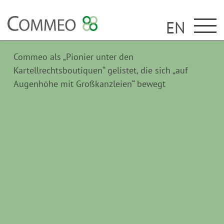
EN
Commeo als „Pionier unter den
Kartellrechtsboutiquen“ gelistet, die sich „auf
Augenhöhe mit Großkanzleien“ bewegt