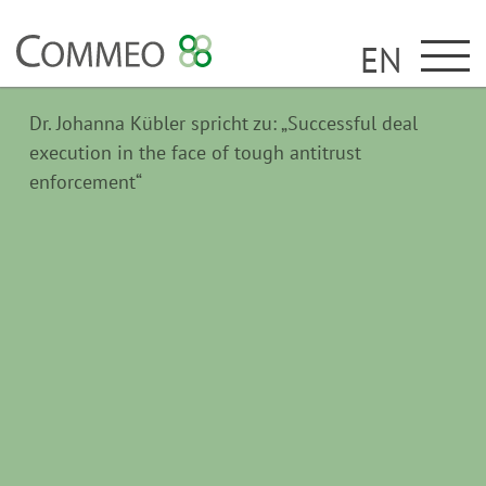
EN
Dr. Johanna Kübler spricht zu: „Successful deal
execution in the face of tough antitrust
enforcement“