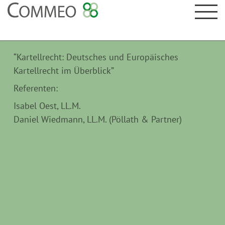
“Kartellrecht: Deutsches und Europäisches
Kartellrecht im Überblick”
Referenten:
Isabel Oest, LL.M.
Daniel Wiedmann, LL.M. (Pöllath & Partner)