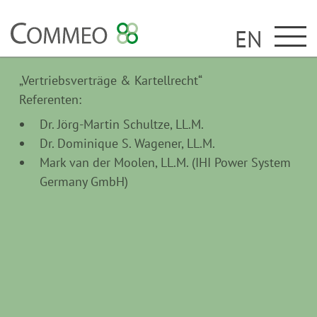
EN
„Vertriebsverträge & Kartellrecht“
Referenten:
Dr. Jörg-Martin Schultze, LL.M.
Dr. Dominique S. Wagener, LL.M.
Mark van der Moolen, LL.M. (IHI Power System
Germany GmbH)