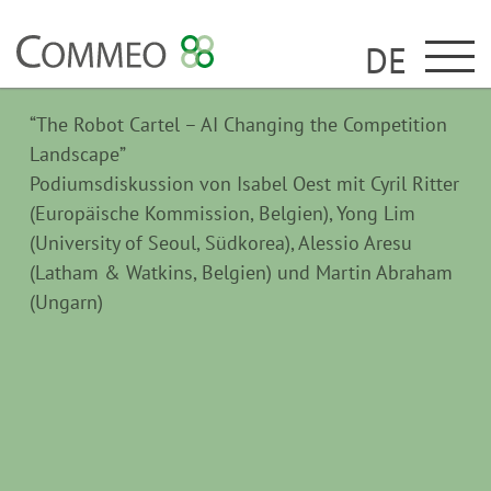
DE
“The Robot Cartel – AI Changing the Competition
Landscape”
Podiumsdiskussion von Isabel Oest mit Cyril Ritter
(Europäische Kommission, Belgien), Yong Lim
(University of Seoul, Südkorea), Alessio Aresu
(Latham & Watkins, Belgien) und Martin Abraham
(Ungarn)